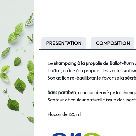
PRESENTATION
COMPOSITION
Le
shampoing à la propolis de Ballot-flurin
Il offre, grâce à la propolis, les vertus
antis
Son action ré-équilibrante favorise la
sécré
Sans paraben
, ni aucun dérivé pétrochimiq
Senteur et couleur naturelle issue des ingr
Flacon de 125 ml