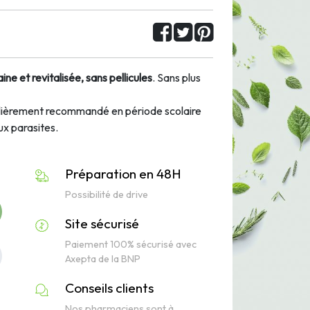
ine et revitalisée, sans pellicules
. Sans plus
ulièrement recommandé en période scolaire
aux parasites.
Préparation en 48H
Possibilité de drive
Site sécurisé
Paiement 100% sécurisé avec
Axepta de la BNP
Conseils clients
Nos pharmaciens sont à