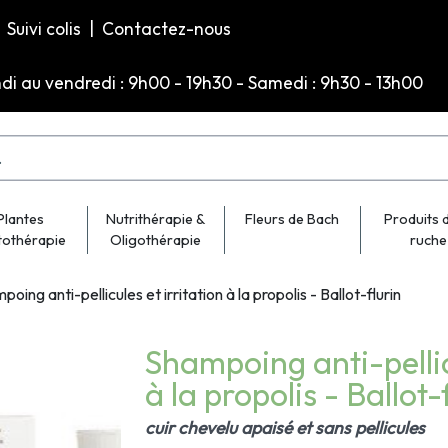
Suivi colis
|
Contactez-nous
ndi au vendredi : 9h00 - 19h30 - Samedi : 9h30 - 13h00
Plantes
Nutrithérapie &
Fleurs de Bach
Produits d
tothérapie
Oligothérapie
ruche
oing anti-pellicules et irritation à la propolis - Ballot-flurin
Shampoing anti-pellicu
à la propolis - Ballot-
cuir chevelu apaisé et sans pellicules