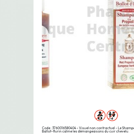
Code : 3760016580404 - Visuel non contractuel - Le Shampo
Ballot-flurin calme les démangeaisons du cuir chevelu.