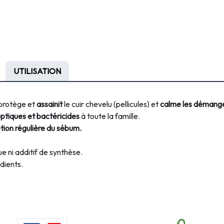
UTILISATION
protège et
assainit
le cuir chevelu (pellicules) et
calme les démange
eptiques et bactéricides
à toute la famille.
tion régulière du sébum.
ue ni additif de synthèse.
édients.