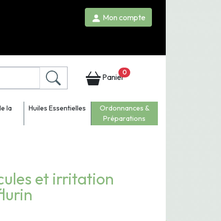
Mon compte
0
Panier
e la
Huiles Essentielles
Ordonnances &
Préparations
les et irritation
flurin