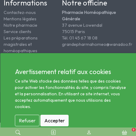
Informations
Notre officine
Contactez-nous
Pharmacie Homéopathique
Mentions légales
Générale
Notre pharmacie
37 avenue Lowendal
Service clients
75015 Paris
Les préparations
Tél. 01 45 67 18 08
magistrales et
grandepharmahomeo@wanadoo.fr
homéopathiques
Conditions générales des
ventes
Informations sur le
Avertissement relatif aux cookies
traitement des données
Ce site Web stocke des données telles que des cookies
de santé
pour activer les fonctionnalités du site, y compris l'analyse
et la personnalisation. En utilisant ce site internet, vous
© 2026 - Tous droits réservés Pharmacie Homéopathie
acceptez automatiquement que nous utilisions des
Générale
cookies.
Refuser
Accepter
0