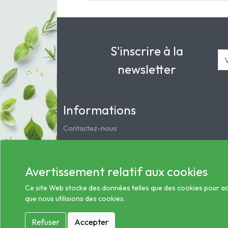
S'inscrire à la
newsletter
Informations
Contactez-nous
Mentions légales
Notre pharmacie
Avertissement relatif aux cookies
Service clients
Les préparations magistrales et homéopathiques
Ce site Web stocke des données telles que des cookies pour activ
que nous utilisions des cookies.
Conditions générales des ventes
Informations sur le traitement des données de sa
Refuser
Accepter