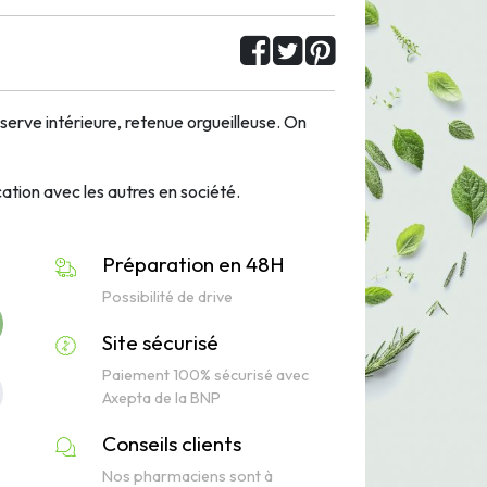
serve intérieure, retenue orgueilleuse. On
tion avec les autres en société.
Préparation en 48H
Possibilité de drive
Site sécurisé
Paiement 100% sécurisé avec
Axepta de la BNP
Conseils clients
Nos pharmaciens sont à