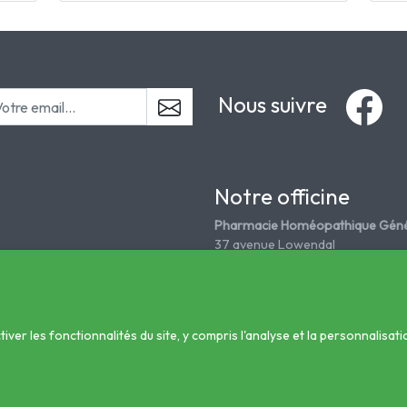
Nous suivre
Notre officine
Pharmacie Homéopathique Géné
37 avenue Lowendal
75015 Paris
Tél. 01 45 67 18 08
grandepharmahomeo@wanadoo
er les fonctionnalités du site, y compris l'analyse et la personnalisati
nté