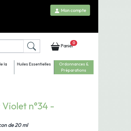
Mon compte
0
Panier
e la
Huiles Essentielles
Ordonnances &
Préparations
Violet n°34 -
acon de 20 ml