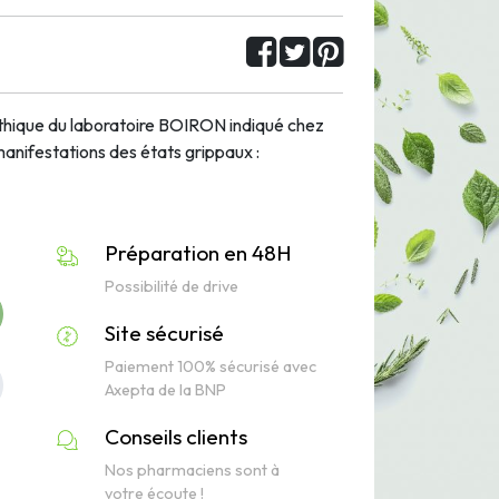
que du laboratoire BOIRON indiqué chez
 manifestations des états grippaux :
Préparation en 48H
Possibilité de drive
Site sécurisé
Paiement 100% sécurisé avec
Axepta de la BNP
Conseils clients
Nos pharmaciens sont à
votre écoute !