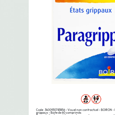
Code : 3400930783856 - Visuel non contractuel - BOIRON -
grippaux - Boite de 60 comprimés