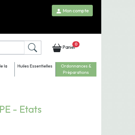
Mon compte
0
Panier
e la
Huiles Essentielles
Ordonnances &
Préparations
E - Etats