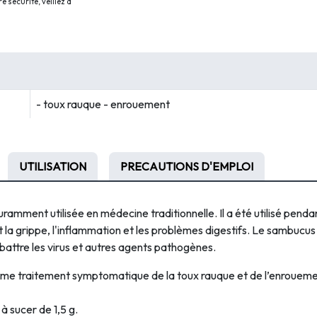
 sécurité, veillez à
- toux rauque - enrouement
UTILISATION
PRECAUTIONS D'EMPLOI
mment utilisée en médecine traditionnelle. Il a été utilisé pendan
 la grippe, l'inflammation et les problèmes digestifs. Le
sambucus
battre les virus et autres agents pathogènes.
 traitement symptomatique de la toux rauque et de l’enroueme
à sucer de 1,5 g.