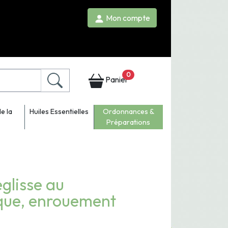
Mon compte
0
Panier
e la
Huiles Essentielles
Ordonnances &
Préparations
glisse au
que, enrouement