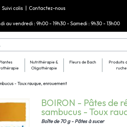
Suivi colis
|
Contactez-nous
ndi au vendredi : 9h00 - 19h30 - Samedi : 9h30 - 13h00
Plantes
Nutrithérapie &
Fleurs de Bach
Produits d
tothérapie
Oligothérapie
ruche
ambucus - Toux rauque, enrouement
BOIRON - Pâtes de ré
sambucus - Toux rau
Boîte de 70 g - Pâtes à sucer