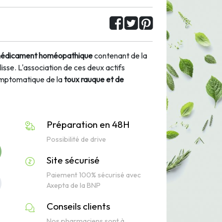
édicament
homéopathique
contenant de la
sse. L'association de ces deux actifs
mptomatique de la
toux rauque et de
Préparation en 48H
Possibilité de drive
Site sécurisé
Paiement 100% sécurisé avec
Axepta de la BNP
Conseils clients
Nos pharmaciens sont à