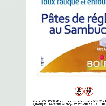
Code : 3400930081914 - Visuel non contractuel - BOIRON - P
sambucus - Toux rauque, enrouement Boîte de 70 g - Pâtes