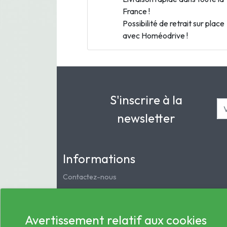
France !
Possibilité de retrait sur place
avec Homéodrive !
S'inscrire à la
newsletter
Informations
Contactez-nous
Mentions légales
Notre pharmacie
Avertissement relatif aux cookies
Service clients