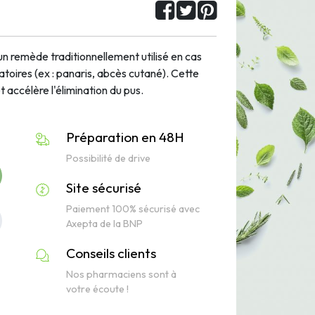
un remède traditionnellement utilisé en cas
toires (ex : panaris, abcès cutané). Cette
accélère l'élimination du pus.
Préparation en 48H
Possibilité de drive
Site sécurisé
Paiement 100% sécurisé avec
Axepta de la BNP
Conseils clients
Nos pharmaciens sont à
votre écoute !