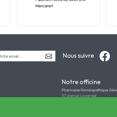
Mercanet
Nous suivre
Notre officine
Pharmacie Homéopathique Géné
37 avenue Lowendal
75015 Paris
Tél. 01 45 67 18 08
grandepharmahomeo@wanadoo