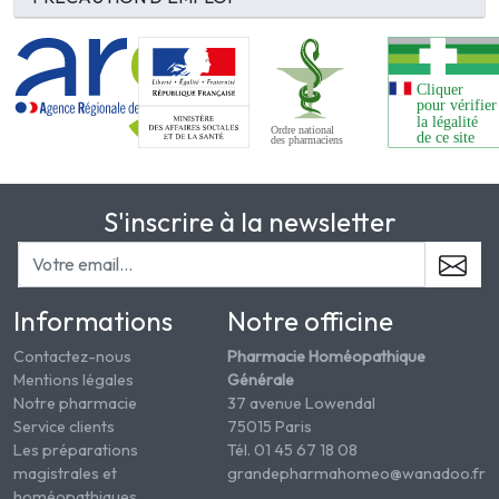
S'inscrire à la newsletter
Informations
Notre officine
Contactez-nous
Pharmacie Homéopathique
Mentions légales
Générale
Notre pharmacie
37 avenue Lowendal
Service clients
75015 Paris
Les préparations
Tél. 01 45 67 18 08
magistrales et
grandepharmahomeo@wanadoo.fr
homéopathiques