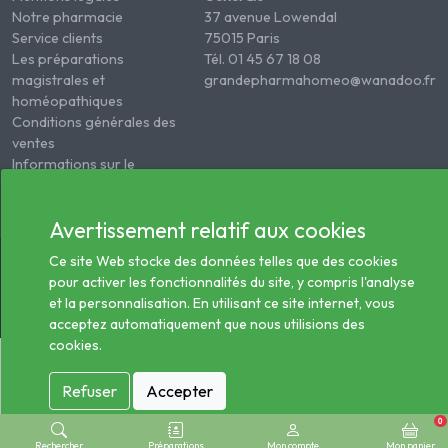
Notre pharmacie
37 avenue Lowendal
Service clients
75015 Paris
Les préparations
Tél. 01 45 67 18 08
magistrales et
grandepharmahomeo@wanadoo.fr
homéopathiques
Conditions générales des
ventes
Informations sur le
traitement des données
de santé
Avertissement relatif aux cookies
© 2026 - Tous droits réservés Pharmacie Homéopathie
Ce site Web stocke des données telles que des cookies
Générale
pour activer les fonctionnalités du site, y compris l'analyse
et la personnalisation. En utilisant ce site internet, vous
acceptez automatiquement que nous utilisions des
cookies.
Refuser
Accepter
0
Rechercher
Préparations
Mon compte
Mon panier