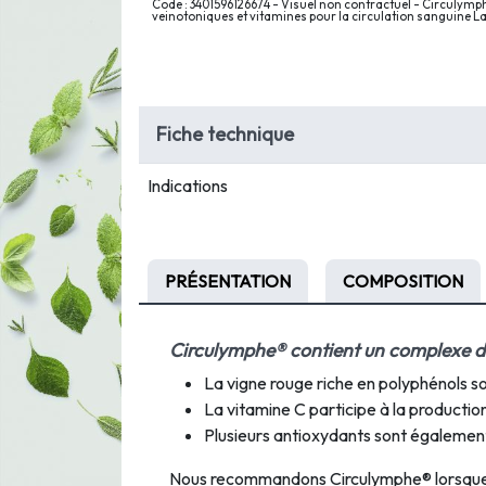
Code : 3401596126674 - Visuel non contractuel - Circulymph
veinotoniques et vitamines pour la circulation sanguine L
Fiche technique
Indications
PRÉSENTATION
COMPOSITION
Circulymphe® contient un complexe d'i
La vigne rouge riche en polyphénols so
La vitamine C participe à la production
Plusieurs antioxydants sont également
Nous recommandons Circulymphe® lorsque 