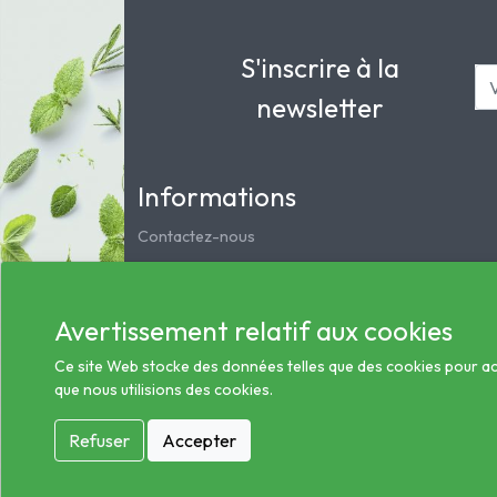
S'inscrire à la
newsletter
Informations
Contactez-nous
Mentions légales
Notre pharmacie
Avertissement relatif aux cookies
Service clients
Les préparations magistrales et homéopathiques
Ce site Web stocke des données telles que des cookies pour activ
que nous utilisions des cookies.
Conditions générales des ventes
Informations sur le traitement des données de sa
Refuser
Accepter