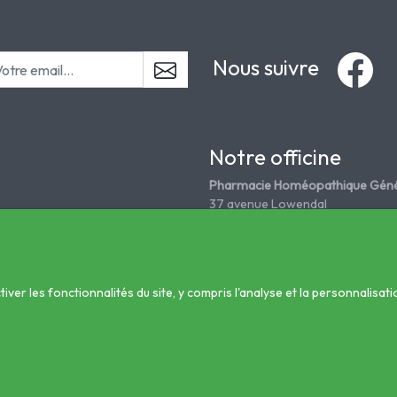
Nous suivre
Notre officine
Pharmacie Homéopathique Géné
37 avenue Lowendal
75015 Paris
Tél. 01 45 67 18 08
grandepharmahomeo@wanadoo
er les fonctionnalités du site, y compris l'analyse et la personnalisati
nté