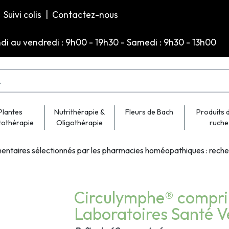
Suivi colis
|
Contactez-nous
ndi au vendredi : 9h00 - 19h30 - Samedi : 9h30 - 13h00
Plantes
Nutrithérapie &
Fleurs de Bach
Produits d
tothérapie
Oligothérapie
ruche
entaires sélectionnés par les pharmacies homéopathiques : rech
Circulymphe® compri
Laboratoires Santé V