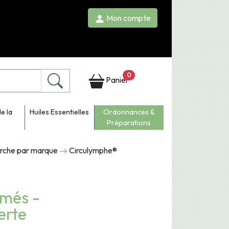
Mon compte
0
Panier
e la
Huiles Essentielles
Ordonnances &
Préparations
erche par marque
Circulymphe®
més -
erte