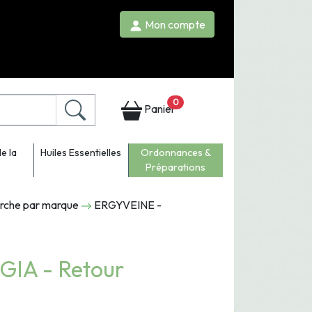
Mon compte
0
Panier
e la
Huiles Essentielles
Ordonnances &
Préparations
erche par marque
ERGYVEINE -
IA - Retour