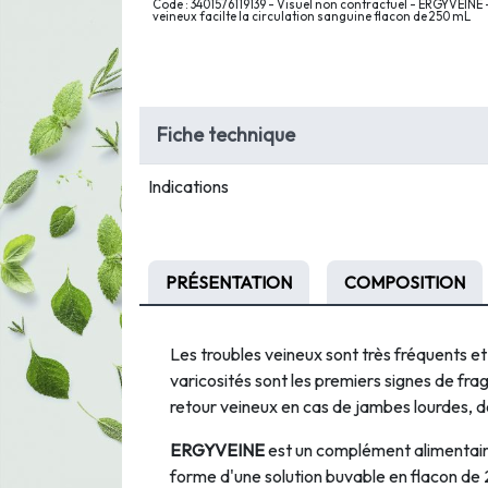
Code : 3401576119139 - Visuel non contractuel - ERGYVEINE
veineux facilte la circulation sanguine flacon de 250 mL
Fiche technique
Indications
PRÉSENTATION
COMPOSITION
Les troubles veineux sont très fréquents et
varicosités sont les premiers signes de fragi
retour veineux en cas de jambes lourdes, de 
ERGYVEINE
est un complément alimentaire
forme d'une solution buvable en flacon de