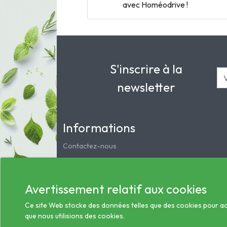
avec Homéodrive !
S'inscrire à la
newsletter
Informations
Contactez-nous
Mentions légales
Notre pharmacie
Avertissement relatif aux cookies
Service clients
Les préparations magistrales et homéopathiques
Ce site Web stocke des données telles que des cookies pour activ
que nous utilisions des cookies.
Conditions générales des ventes