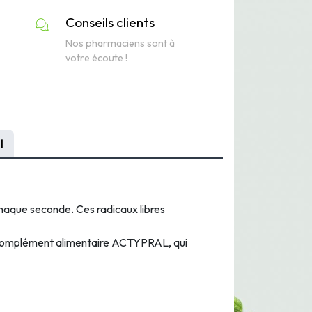
Conseils clients
Nos pharmaciens sont à
votre écoute !
I
haque
seconde. Ces
radicaux
libres
omplément
alimentaire
ACTYPRAL,
qui