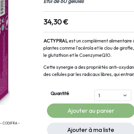
Etui de 60 gélules
34,30 €
ACTYPRAL
est un complément alimentaire à
plantes comme l'acérola et le clou de girofle
le glutathion et le CoenzymeQ10.
Cette synergie a des propriétés anti-oxydante
des cellules par les radicaux libres, qui entra
Quantité
Ajouter au panier
 - CODIFRA -
Ajouter à ma liste