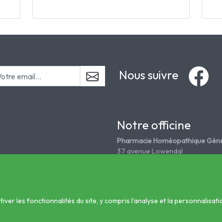
Nous suivre
Notre officine
Pharmacie Homéopathique Géné
37 avenue Lowendal
75015 Paris
Tél. 01 45 67 18 08
grandepharmahomeo@wanadoo
er les fonctionnalités du site, y compris l'analyse et la personnalisati