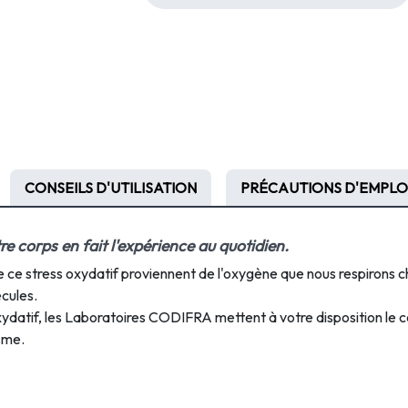
CONSEILS D'UTILISATION
PRÉCAUTIONS D'EMPLO
re
corps
en
fait
l'expérience
au
quotidien.
e
ce
stress
oxydatif
proviennent
de
l'oxygène
que
nous
respirons
c
écules.
ydatif,
les
Laboratoires
CODIFRA
mettent
à
votre
disposition
le
c
sme.