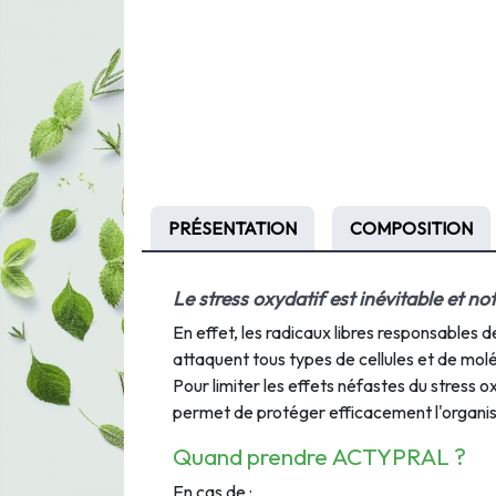
PRÉSENTATION
COMPOSITION
Le
stress
oxydatif
est
inévitable
et
not
En
effet,
les
radicaux
libres
responsables
d
attaquent
tous
types
de
cellules et de mol
Pour
limiter
les
effets
néfastes
du
stress
ox
permet
de
protéger
efficacement
l'organi
Quand prendre
ACTYPRAL
?
En cas de :