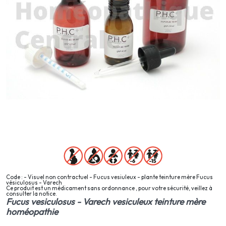
Code : - Visuel non contractuel - Fucus vesiuleux - plante teinture mère Fucus
vésiculosus - Varech
Ce produit est un médicament sans ordonnance , pour votre sécurité, veillez à
consulter la notice.
Fucus vesiculosus - Varech vesiculeux teinture mère
homéopathie