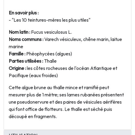
En savoir plus :
-
"Les 10 teintures-mères les plus utiles"
Nom latin
:
Fucus vesiculosus
L.
Noms communs
:
Varech vésiculeux, chêne marin, laitue
marine
Famille :
Phéophycées (algues)
Parties utilisées
:
Thalle
Origine
:
les côtes rocheuses de l'océan Atlantique et
Pacifique (eaux froides)
Cette algue brune au thalle mince et ramifié peut
mesurer plus de 1 mètre; ses lames rubanées présentent
une pseudonervure et des paires de vésicules aérifères
qui font office de flotteurs. Le thalle est séché puis
découpé en fragments.