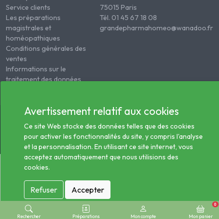
Service clients
75015 Paris
Les préparations
Tél. 01 45 67 18 08
magistrales et
grandepharmahomeo@wanadoo.fr
homéopathiques
Conditions générales des
ventes
Informations sur le
traitement des données
de santé
Avertissement relatif aux cookies
© 2026 - Tous droits réservés Pharmacie Homéopathie
Générale
Ce site Web stocke des données telles que des cookies
pour activer les fonctionnalités du site, y compris l'analyse
et la personnalisation. En utilisant ce site internet, vous
acceptez automatiquement que nous utilisions des
cookies.
Refuser
Accepter
0
Rechercher
Préparations
Mon compte
Mon panier