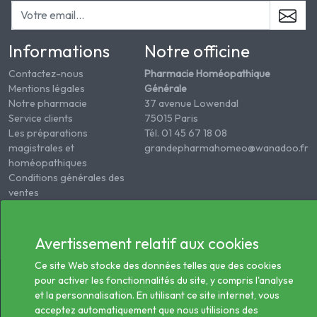
Informations
Notre officine
Contactez-nous
Pharmacie Homéopathique
Mentions légales
Générale
Notre pharmacie
37 avenue Lowendal
Service clients
75015 Paris
Les préparations
Tél. 01 45 67 18 08
magistrales et
grandepharmahomeo@wanadoo.fr
homéopathiques
Conditions générales des
ventes
Informations sur le
traitement des données
de santé
Avertissement relatif aux cookies
Ce site Web stocke des données telles que des cookies
© 2026 - Tous droits réservés Pharmacie Homéopathie
pour activer les fonctionnalités du site, y compris l'analyse
Générale
et la personnalisation. En utilisant ce site internet, vous
acceptez automatiquement que nous utilisions des