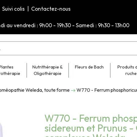
Suivi colis
|
Contactez-nous
ndi au vendredi : 9h00 - 19h30 - Samedi : 9h30 - 13h00
Plantes
Nutrithérapie &
Fleurs de Bach
Produits d
tothérapie
Oligothérapie
ruche
oméopathie Weleda, toute forme
W770 - Ferrum phosphoricum
W770 - Ferrum phosp
sidereum et Prunus -