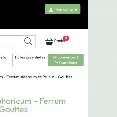
Mon compte
0
Panier
e la
Huiles Essentielles
Ordonnances &
Préparations
 - Ferrum sidereum et Prunus - Gouttes
horicum - Ferrum
 Gouttes