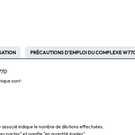
ISATION
PRÉCAUTIONS D'EMPLOI DU COMPLEXE W77
770
que sont :
fre associé indique le nombre de dilutions effectuées.
les partes" et signifie "en quantité égales".