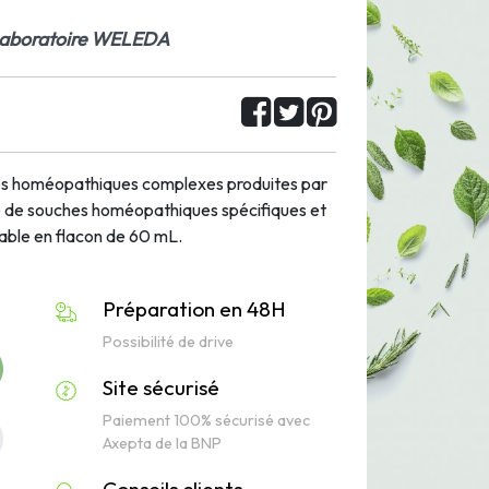
 Laboratoire WELEDA
les homéopathiques complexes produites par
ge de souches homéopathiques spécifiques et
vable en flacon de 60 mL.
Préparation en 48H
Possibilité de drive
Site sécurisé
Paiement 100% sécurisé avec
Axepta de la BNP
Conseils clients