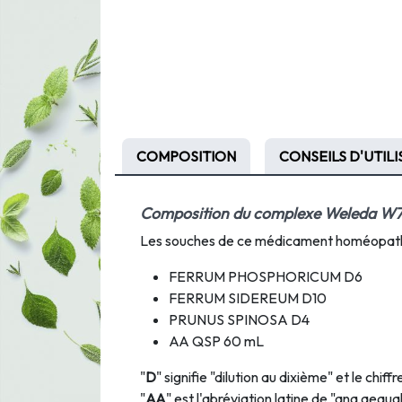
COMPOSITION
CONSEILS D'UTIL
Composition du complexe Weleda W
Les souches de ce médicament homéopathi
FERRUM PHOSPHORICUM D6
FERRUM SIDEREUM D10
PRUNUS SPINOSA D4
AA QSP 60 mL
"
D
" signifie "dilution au dixième" et le chif
"
AA
" est l'abréviation latine de "ana aequa