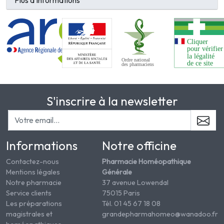
Plus d'informations
S'inscrire à la newsletter
Informations
Notre officine
Contactez-nous
Pharmacie Homéopathique
Mentions légales
Générale
Notre pharmacie
37 avenue Lowendal
Service clients
75015 Paris
Les préparations
Tél. 01 45 67 18 08
magistrales et
grandepharmahomeo@wanadoo.fr