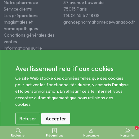
Notre pharmacie
37 avenue Lowendal
Service clients
75015 Paris
Les préparations
Tél. 01 45 67 18 08
magistrales et
grandepharmahomeo@wanadoo.fr
homéopathiques
Conditions générales des
ventes
Informations sur le
traitement des données
de santé
Avertissement relatif aux cookies
© 2026 - Tous droits réservés Pharmacie Homéopathie
Ce site Web stocke des données telles que des cookies
Générale
pour activer les fonctionnalités du site, y compris l'analyse
et la personnalisation. En utilisant ce site internet, vous
acceptez automatiquement que nous utilisions des
cookies.
Refuser
Accepter
0
Rechercher
Préparations
Mon compte
Mon panier