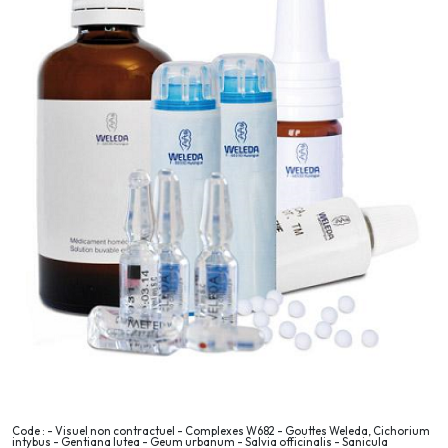
Code : - Visuel non contractuel - Complexes W682 - Gouttes Weleda, Cichorium
intybus - Gentiana lutea - Geum urbanum - Salvia officinalis - Sanicula