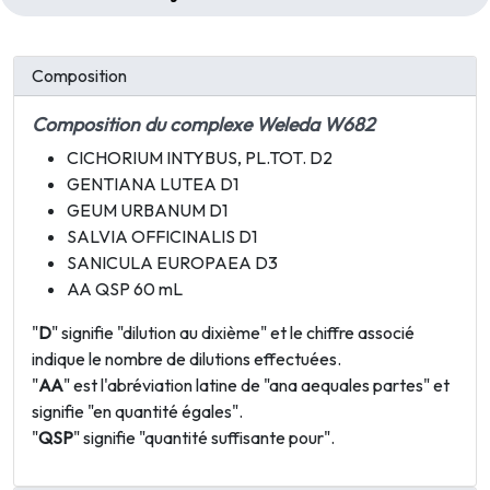
Composition
Composition du complexe Weleda W682
CICHORIUM INTYBUS, PL.TOT. D2
GENTIANA LUTEA D1
GEUM URBANUM D1
SALVIA OFFICINALIS D1
SANICULA EUROPAEA D3
AA QSP 60 mL
"
D
" signifie "dilution au dixième" et le chiffre associé
indique le nombre de dilutions effectuées.
"
AA
" est l'abréviation latine de "ana aequales partes" et
signifie "en quantité égales".
"
QSP
" signifie "quantité suffisante pour".