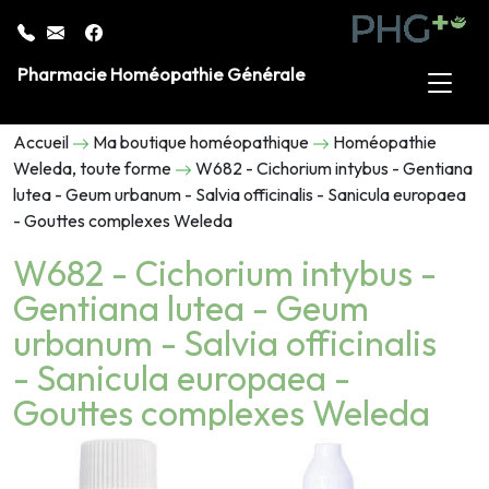
Pharmacie Homéopathie Générale
Accueil
Ma boutique homéopathique
Homéopathie
Weleda, toute forme
W682 - Cichorium intybus - Gentiana
lutea - Geum urbanum - Salvia officinalis - Sanicula europaea
- Gouttes complexes Weleda
W682 - Cichorium intybus -
Gentiana lutea - Geum
urbanum - Salvia officinalis
- Sanicula europaea -
Gouttes complexes Weleda