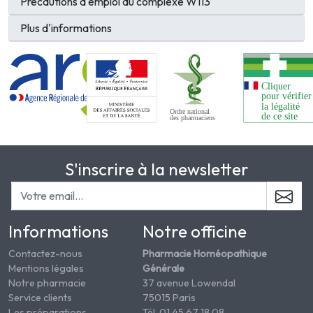
Précautions d'emploi du complexe W113
Plus d'informations
S'inscrire à la newsletter
Informations
Notre officine
Contactez-nous
Pharmacie Homéopathique
Mentions légales
Générale
Notre pharmacie
37 avenue Lowendal
Service clients
75015 Paris
Les préparations
Tél. 01 45 67 18 08