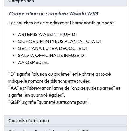
Composition
Composition du complexe Weleda W113
Les souches de ce médicament homéopathique sont :
ARTEMISIA ABSINTHIUM D1
CICHORIUM INTYBUS PLANTA TOTA D1
GENTIANA LUTEA DECOCTE D1
SALVIA OFFICINALIS INFUSE D1
AA QSP 60 mL
"
D
" signifie "dilution au dixième" et le chiffre associé
indique le nombre de dilutions effectuées.
"
AA
" est l'abréviation latine de "ana aequales partes" et
signifie "en quantité égales".
"
QSP
" signifie "quantité suffisante pour".
Conseils d'utilisation