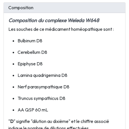
Composition
Composition du complexe Weleda W648
Les souches de ce médicament homéopathique sont :
Bulbinum D8
Cerebellum D8
Epiphyse D8
Lamina quadrigemina D8
Nerf parasympathique D8
Truncus sympathicus D8
AA QSP 60 mL
"
D
" signifie "dilution au dixième" et le chiffre associé
indique le nombre de dilutions effectuées.