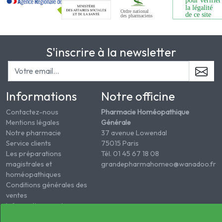
S'inscrire à la newsletter
Informations
Notre officine
Contactez-nous
Pharmacie Homéopathique
Mentions légales
Générale
Notre pharmacie
37 avenue Lowendal
Service clients
75015 Paris
Les préparations
Tél. 01 45 67 18 08
magistrales et
grandepharmahomeo@wanadoo.fr
homéopathiques
Conditions générales des
ventes
Informations sur le
traitement des données