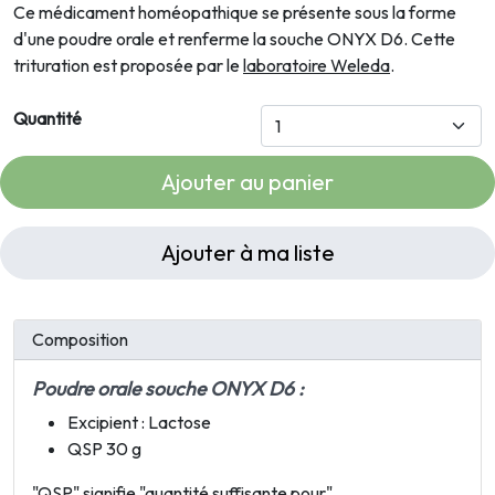
Ce médicament homéopathique se présente sous la forme
d'une poudre orale et renferme la souche
ONYX D6
. Cette
trituration est proposée par le
laboratoire Weleda
.
Quantité
Ajouter au panier
Ajouter à ma liste
Composition
Poudre orale souche
ONYX D6
:
Excipient : Lactose
QSP 30 g
"
QSP
" signifie "quantité suffisante pour".