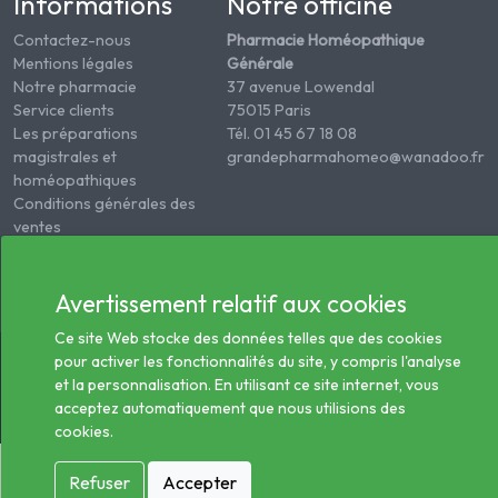
Informations
Notre officine
Contactez-nous
Pharmacie Homéopathique
Mentions légales
Générale
Notre pharmacie
37 avenue Lowendal
Service clients
75015 Paris
Les préparations
Tél. 01 45 67 18 08
magistrales et
grandepharmahomeo@wanadoo.fr
homéopathiques
Conditions générales des
ventes
Informations sur le
traitement des données
de santé
Avertissement relatif aux cookies
Ce site Web stocke des données telles que des cookies
© 2026 - Tous droits réservés Pharmacie Homéopathie
pour activer les fonctionnalités du site, y compris l'analyse
Générale
et la personnalisation. En utilisant ce site internet, vous
acceptez automatiquement que nous utilisions des
cookies.
Refuser
Accepter