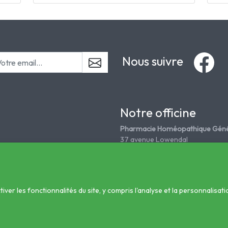
Nous suivre
Notre officine
Pharmacie Homéopathique Géné
37 avenue Lowendal
75015 Paris
Tél. 01 45 67 18 08
grandepharmahomeo@wanadoo
er les fonctionnalités du site, y compris l'analyse et la personnalisati
nté