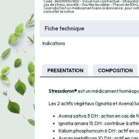
Code : 3400939307800 - Visuel non contractuel - Stressdor
cas de stress, anxiété - Gouttes buvables - Flacon de 30
Ce produit est un médicament sans ordonnance , pour votre
consulter la notice.
Fiche technique
Indications
PRESENTATION
COMPOSITION
Stressdoron®
est un médicament homéopath
Les 2 actifs végétaux (Ignatia et Avena) lui
Avena sativa 3 DH : action en cas de 
Ignatia amara 15 DH : contribue à attén
Kalium phosphoricum 6 DH : actif en c
Aurum metallicum 10 DH : actif en cas