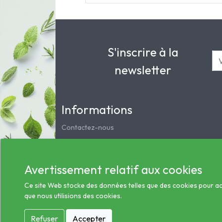
S'inscrire à la
newsletter
Informations
Contactez-nous
Mentions légales
Notre pharmacie
Avertissement relatif aux cookies
Service clients
Les préparations magistrales et homéopathiques
Ce site Web stocke des données telles que des cookies pour activ
que nous utilisions des cookies.
Conditions générales des ventes
Informations sur le traitement des données de sa
Refuser
Accepter