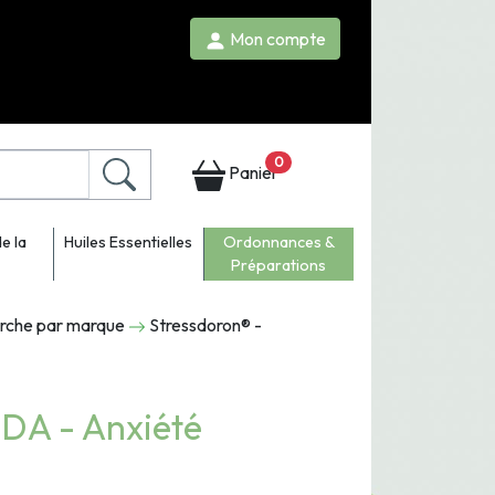
Mon compte
0
Panier
e la
Huiles Essentielles
Ordonnances &
Préparations
erche par marque
Stressdoron® -
DA - Anxiété