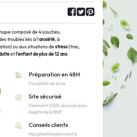
ique composé de 4 souches,
es troubles liés à l’
anxiété
, à
itation) ou aux situations de
stress
(trac,
dulte
et
l'enfant de plus de 12 ans
.
Préparation en 48H
Possibilité de drive
Site sécurisé
Paiement 100% sécurisé avec
Axepta de la BNP
Conseils clients
Nos pharmaciens sont à