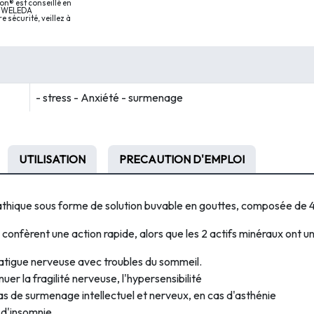
on® est conseillé en
mL WELEDA
 sécurité, veillez à
- stress - Anxiété - surmenage
UTILISATION
PRECAUTION D'EMPLOI
ique sous forme de solution buvable en gouttes, composée de 4
 confèrent une action rapide, alors que les 2 actifs minéraux ont u
fatigue nerveuse avec troubles du sommeil.
uer la fragilité nerveuse, l'hypersensibilité
as de surmenage intellectuel et nerveux, en cas d'asthénie
 d'insomnie