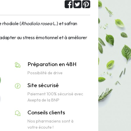
 rhodiole (
Rhodiola rosea
L.) et safran
'adapter au stress émotionnel et à améliorer
Préparation en 48H
Possibilité de drive
Site sécurisé
Paiement 100% sécurisé avec
Axepta de la BNP
Conseils clients
Nos pharmaciens sont à
votre écoute !