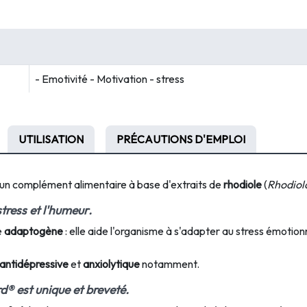
- Emotivité - Motivation - stress
UTILISATION
PRÉCAUTIONS D'EMPLOI
un complément alimentaire à base d'extraits de
rhodiole
(
Rhodiol
stress
et l'
humeur
.
e
adaptogène
: elle aide l'organisme à s'adapter au stress émotion
 antidépressive
et
anxiolytique
notamment.
rd® est
unique
et
breveté
.