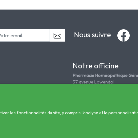
Nous suivre
Notre officine
Pharmacie Homéopathique Géné
37 avenue Lowendal
75015 Paris
Tél. 01 45 67 18 08
grandepharmahomeo@wanadoo
er les fonctionnalités du site, y compris l'analyse et la personnalisati
nté