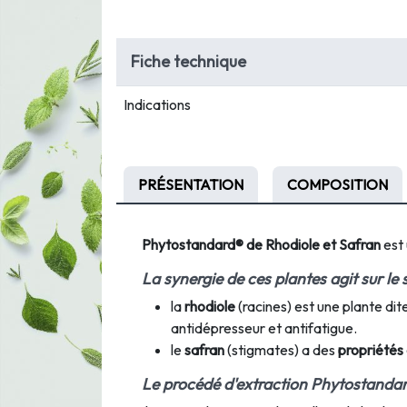
Fiche technique
Indications
PRÉSENTATION
COMPOSITION
Phytostandard® de Rhodiole et Safran
est 
La synergie de ces plantes agit sur le
la
rhodiole
(racines) est une plante dit
antidépresseur et antifatigue.
le
safran
(stigmates) a des
propriétés
Le procédé d'extraction Phytostanda