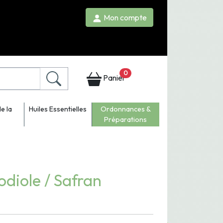
Mon compte
0
Panier
e la
Huiles Essentielles
Ordonnances &
Préparations
diole / Safran