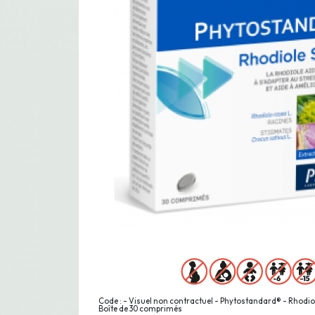
Code : - Visuel non contractuel - Phytostandard® - Rhodiole
Boîte de 30 comprimés