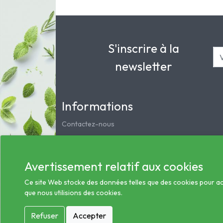
S'inscrire à la
newsletter
Informations
Contactez-nous
Mentions légales
Notre pharmacie
Avertissement relatif aux cookies
Service clients
Les préparations magistrales et homéopathiques
Ce site Web stocke des données telles que des cookies pour activ
que nous utilisions des cookies.
Conditions générales des ventes
Informations sur le traitement des données de sa
Refuser
Accepter