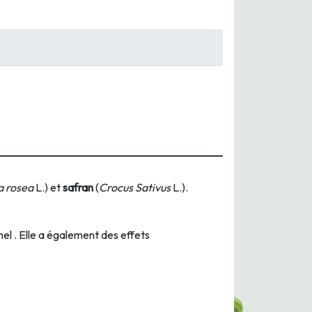
a rosea
L.) et
safran
(
Crocus Sativus
L.).
nel . Elle a également des effets