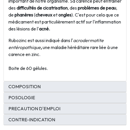
important de notre organisme. Sa carence peut entraîner
des
difficultés de cicatrisation
, des
problèmes de peau
,
de
phanères
(
cheveux
et
ongles
). C'est pour cela que ce
médicament est particulièrement actif sur l'inflammation
des lésions de l'
acné.
Rubozinc est aussi indiqué dans l'
acrodermatite
entéropathique
,
une
maladie héréditaire rare liée à une
carence en zinc.
Boite de 60 gélules.
COMPOSITION
POSOLOGIE
PRECAUTION D'EMPLOI
CONTRE-INDICATION