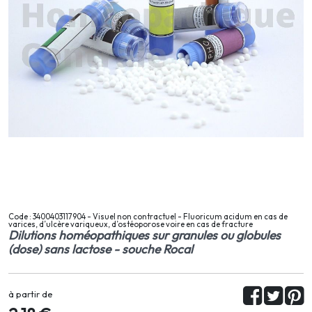
Code : 3400403117904 - Visuel non contractuel - Fluoricum acidum en cas de
varices, d’ulcère variqueux, d’ostéoporose voire en cas de fracture
Dilutions homéopathiques sur granules ou globules
(dose) sans lactose - souche Rocal
à partir de