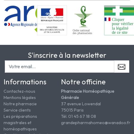
S'inscrire à la newsletter
Informations
Notre officine
Contactez-nous
Pharmacie Homéopathique
Mentions légales
Générale
Notre pharmacie
37 avenue Lowendal
Service clients
75015 Paris
Les préparations
Tél. 01 45 67 18 08
magistrales et
grandepharmahomeo@wanadoo.fr
homéopathiques