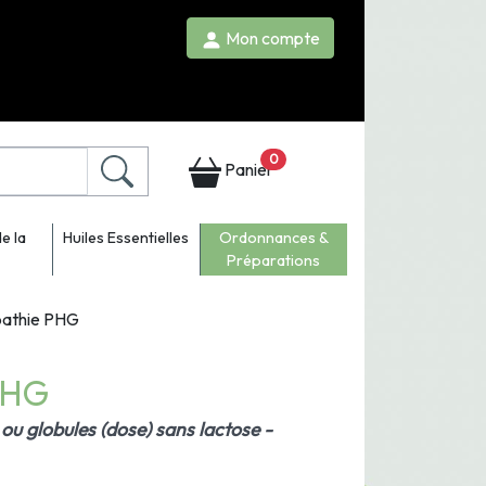
Mon compte
0
Panier
e la
Huiles Essentielles
Ordonnances &
Préparations
pathie PHG
PHG
ou globules (dose) sans lactose -