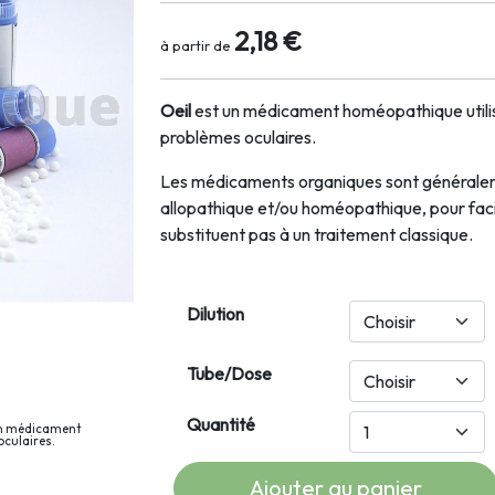
2,18 €
à partir de
Oeil
est un médicament homéopathique utilis
problèmes oculaires.
Les médicaments organiques sont générale
allopathique et/ou homéopathique, pour facili
substituent pas à un traitement classique.
Dilution
Tube/Dose
Quantité
 un médicament
oculaires.
Ajouter au panier