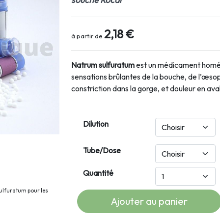
2,18 €
à partir de
Natrum sulfuratum
est un médicament homéop
sensations brûlantes de la bouche, de l’œso
constriction dans la gorge, et douleur en ava
Dilution
Tube/Dose
Quantité
ulfuratum pour les
Ajouter au panier