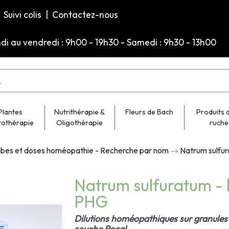
Suivi colis
|
Contactez-nous
ndi au vendredi : 9h00 - 19h30 - Samedi : 9h30 - 13h00
Plantes
Nutrithérapie &
Fleurs de Bach
Produits d
tothérapie
Oligothérapie
ruche
bes et doses homéopathie - Recherche par nom
Natrum sulfu
Natrum sulfuratum -
PHG
Dilutions homéopathiques sur granules 
souche Rocal