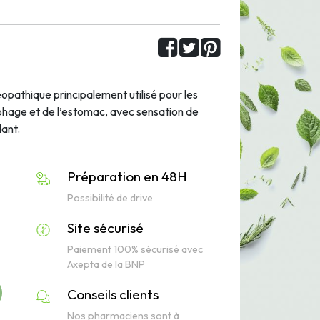
athique principalement utilisé pour les
phage et de l’estomac, avec sensation de
lant.
Préparation en 48H
Possibilité de drive
Site sécurisé
Paiement 100% sécurisé avec
Axepta de la BNP
Conseils clients
Nos pharmaciens sont à