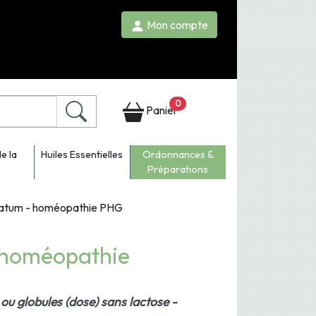
Mon compte
0
Panier
e la
Huiles Essentielles
Ordonnances &
Préparations
ratum - homéopathie PHG
 homéopathie
ou globules (dose) sans lactose -