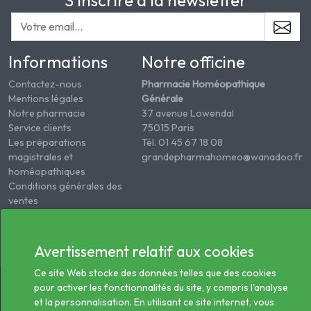
S'inscrire à la newsletter
Informations
Notre officine
Contactez-nous
Pharmacie Homéopathique
Mentions légales
Générale
Notre pharmacie
37 avenue Lowendal
Service clients
75015 Paris
Les préparations
Tél. 01 45 67 18 08
magistrales et
grandepharmahomeo@wanadoo.fr
homéopathiques
Conditions générales des
ventes
Informations sur le
traitement des données
de santé
Avertissement relatif aux cookies
Ce site Web stocke des données telles que des cookies
© 2026 - Tous droits réservés Pharmacie Homéopathie
pour activer les fonctionnalités du site, y compris l'analyse
Générale
et la personnalisation. En utilisant ce site internet, vous