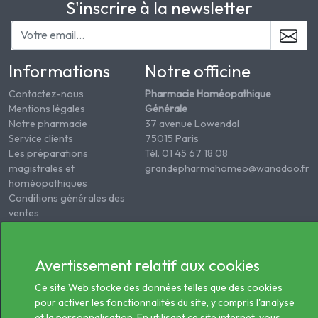
S'inscrire à la newsletter
Informations
Notre officine
Contactez-nous
Pharmacie Homéopathique
Mentions légales
Générale
Notre pharmacie
37 avenue Lowendal
Service clients
75015 Paris
Les préparations
Tél. 01 45 67 18 08
magistrales et
grandepharmahomeo@wanadoo.fr
homéopathiques
Conditions générales des
ventes
Informations sur le
traitement des données
de santé
Avertissement relatif aux cookies
Ce site Web stocke des données telles que des cookies
© 2026 - Tous droits réservés Pharmacie Homéopathie
pour activer les fonctionnalités du site, y compris l'analyse
Générale
et la personnalisation. En utilisant ce site internet, vous