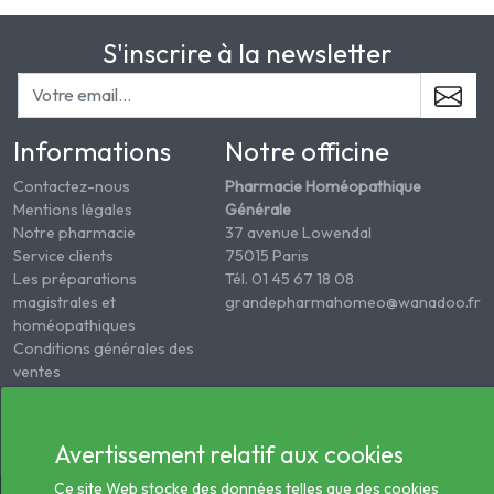
S'inscrire à la newsletter
Informations
Notre officine
Contactez-nous
Pharmacie Homéopathique
Mentions légales
Générale
Notre pharmacie
37 avenue Lowendal
Service clients
75015 Paris
Les préparations
Tél. 01 45 67 18 08
magistrales et
grandepharmahomeo@wanadoo.fr
homéopathiques
Conditions générales des
ventes
Informations sur le
traitement des données
de santé
Avertissement relatif aux cookies
Ce site Web stocke des données telles que des cookies
© 2026 - Tous droits réservés Pharmacie Homéopathie