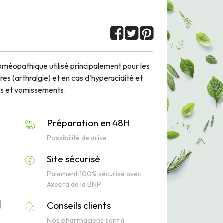
méopathique utilisé principalement pour les
ires (arthralgie) et en cas d'hyperacidité et
es et vomissements.
Préparation en 48H
Possibilité de drive
Site sécurisé
Paiement 100% sécurisé avec
Axepta de la BNP
Conseils clients
Nos pharmaciens sont à