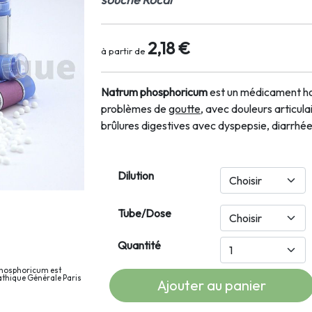
2,18 €
à partir de
Natrum phosphoricum
est un médicament ho
problèmes de
goutte
, avec douleurs articula
brûlures digestives avec dyspepsie, diarrhé
Dilution
Tube/Dose
Quantité
phosphoricum est
athique Générale Paris
Ajouter au panier