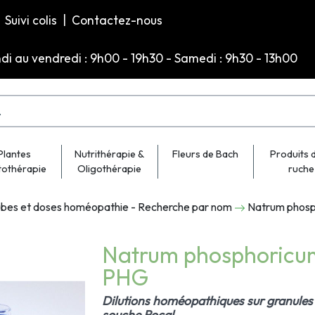
Suivi colis
|
Contactez-nous
ndi au vendredi : 9h00 - 19h30 - Samedi : 9h30 - 13h00
Plantes
Nutrithérapie &
Fleurs de Bach
Produits d
tothérapie
Oligothérapie
ruche
bes et doses homéopathie - Recherche par nom
Natrum phosp
Natrum phosphoricu
PHG
Dilutions homéopathiques sur granules 
souche Rocal