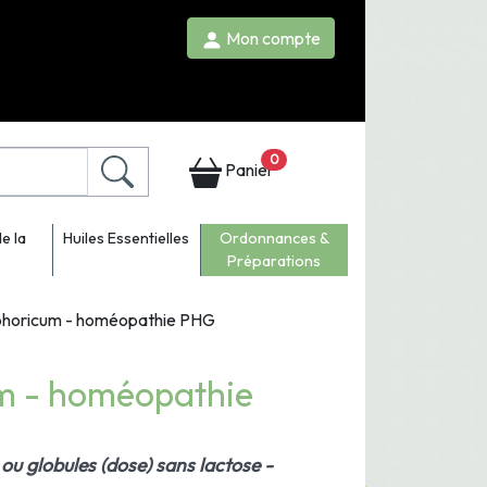
Mon compte
0
Panier
e la
Huiles Essentielles
Ordonnances &
Préparations
horicum - homéopathie PHG
m - homéopathie
ou globules (dose) sans lactose -