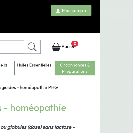
Mon compte
0
Panier
e la
Huiles Essentielles
Ordonnances &
Préparations
gioides - homéopathie PHG
s - homéopathie
ou globules (dose) sans lactose -