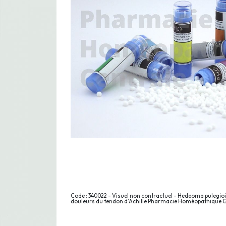
Code : 340022 - Visuel non contractuel - Hedeoma pulegioi
douleurs du tendon d'Achille Pharmacie Homéopathique G