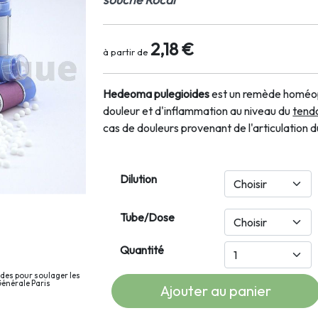
2,18 €
à partir de
Hedeoma pulegioides
est un remède homéopa
douleur et d'inflammation au niveau du
tendo
cas de douleurs provenant de l'articulation d
Dilution
Tube/Dose
Quantité
des pour soulager les
énérale Paris
Ajouter au panier