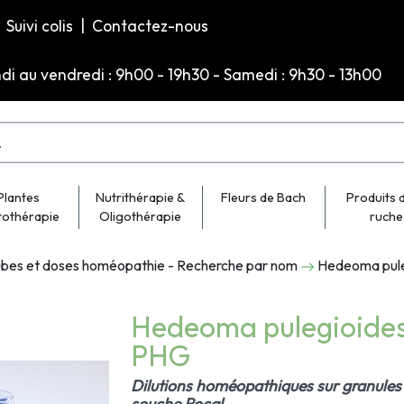
Suivi colis
|
Contactez-nous
ndi au vendredi : 9h00 - 19h30 - Samedi : 9h30 - 13h00
Plantes
Nutrithérapie &
Fleurs de Bach
Produits d
tothérapie
Oligothérapie
ruche
bes et doses homéopathie - Recherche par nom
Hedeoma pule
Hedeoma pulegioide
PHG
Dilutions homéopathiques sur granules 
souche Rocal