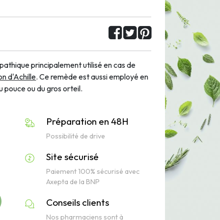
thique principalement utilisé en cas de
n d'Achille
. Ce remède est aussi employé en
u pouce ou du gros orteil.
Préparation en 48H
Possibilité de drive
Site sécurisé
Paiement 100% sécurisé avec
Axepta de la BNP
Conseils clients
Nos pharmaciens sont à