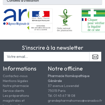
Conseils d’utilisation
S'inscrire à la newsletter
Informations
Notre officine
Contactez-nous
Pharmacie Homéopathique
Mentions légales
Générale
Notre pharmacie
37 avenue Lowendal
Service clients
75015 Paris
Les préparations
Tél. 01 45 67 18 08
magistrales et
grandepharmahomeo@wanadoo.fr