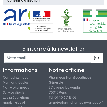
Conseils d’utilisation
S'inscrire à la newsletter
Informations
Notre officine
Contactez-nous
Pharmacie Homéopathique
Mentions légales
Générale
Notre pharmacie
37 avenue Lowendal
Service clients
75015 Paris
Les préparations
Tél. 01 45 67 18 08
magistrales et
grandepharmahomeo@wanadoo.fr