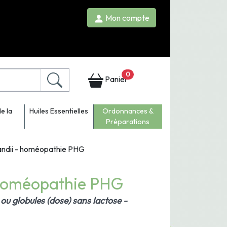
Mon compte
0
Panier
e la
Huiles Essentielles
Ordonnances &
Préparations
andii - homéopathie PHG
 homéopathie PHG
ou globules (dose) sans lactose -