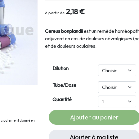
2,18 €
à partir de
Cereus bonplandii
est un remède homéopath
adjuvant en cas de douleurs névralgiques (
et de douleurs oculaires.
Dilution
Tube/Dose
Quantité
Ajouter au panier
rincipalement donné en
Ajouter à ma liste