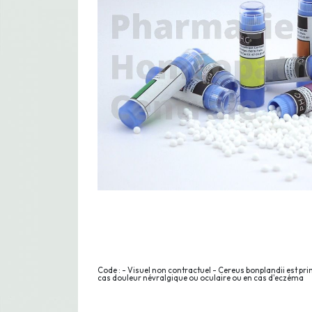
Code : - Visuel non contractuel - Cereus bonplandii est p
cas douleur névralgique ou oculaire ou en cas d'eczéma