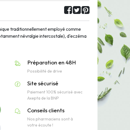
ique traditionnellement employé comme
notamment névralgie intercostale), d'eczéma
Préparation en 48H
Possibilité de drive
Site sécurisé
Paiement 100% sécurisé avec
Axepta de la BNP
Conseils clients
Nos pharmaciens sont à
votre écoute !