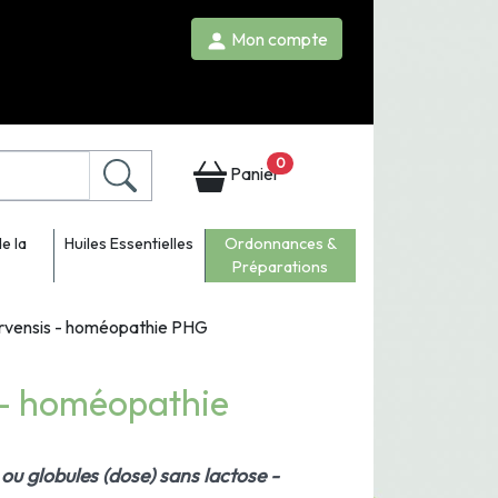
Mon compte
0
Panier
e la
Huiles Essentielles
Ordonnances &
Préparations
arvensis - homéopathie PHG
 - homéopathie
ou globules (dose) sans lactose -