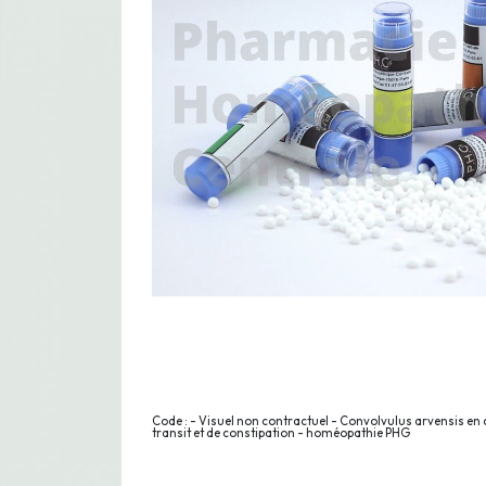
Code : - Visuel non contractuel - Convolvulus arvensis en 
transit et de constipation - homéopathie PHG