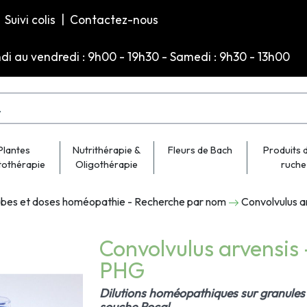
Suivi colis
|
Contactez-nous
ndi au vendredi : 9h00 - 19h30 - Samedi : 9h30 - 13h00
Plantes
Nutrithérapie &
Fleurs de Bach
Produits d
tothérapie
Oligothérapie
ruche
bes et doses homéopathie - Recherche par nom
Convolvulus 
Convolvulus arvensis
PHG
Dilutions homéopathiques sur granules 
souche Rocal