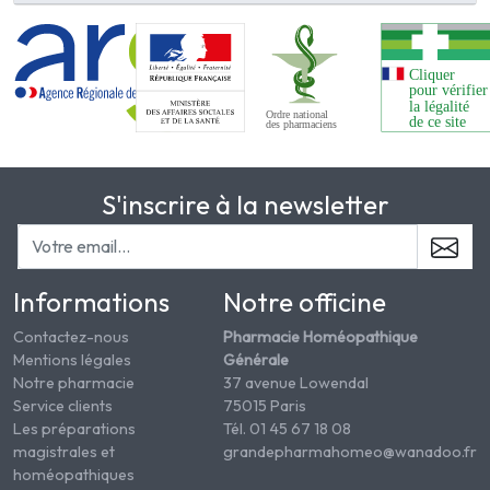
S'inscrire à la newsletter
Informations
Notre officine
Contactez-nous
Pharmacie Homéopathique
Mentions légales
Générale
Notre pharmacie
37 avenue Lowendal
Service clients
75015 Paris
Les préparations
Tél. 01 45 67 18 08
magistrales et
grandepharmahomeo@wanadoo.fr
homéopathiques