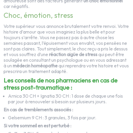
amoureuse sont des facteurs générant
un choc émotionnel
car négatifs.
Choc, émotion, stress
Votre supérieur vous annonce brutalement votre renvoi. Votre
histoire d’amour que vous imaginiez la plus belle et pour
toujours s’arrête. Vous ne passez pas à autre chose les
semaines passant, l’épuisement vous envahit, vos pensées ne
sont pas claires. Tout simplement, le choc reçu a pris le dessus
et vous souffrez d’une
réaction aigüe de stress
qui peut être
soulagée en consultant un psychologue ou en vous adressant
à un
médecin homéopathe
qui reprendra votre histoire et vous
prescrira un traitement adapté.
Les conseils de nos pharmaciens en cas de
stress post-traumatique :
Arnica
30 CH +
Ignatia
30 CH : 1 dose de chaque une fois
par jour à renouveler si besoin sur plusieurs jours.
En cas de tremblements associés :
Gelsemium
9 CH : 3 granules, 3 fois par jour.
Si votre sommeil en est perturbé :