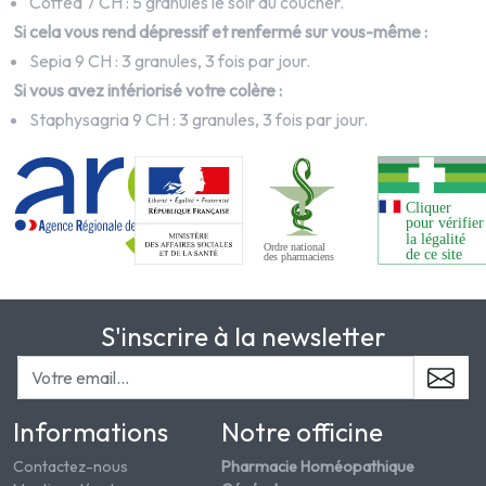
Coffea
7 CH : 5 granules le soir au coucher.
Si cela vous rend dépressif et renfermé sur vous-même :
Sepia
9 CH : 3 granules, 3 fois par jour.
Si vous avez intériorisé votre colère :
Staphysagria
9 CH : 3 granules, 3 fois par jour.
S'inscrire à la newsletter
Informations
Notre officine
Contactez-nous
Pharmacie Homéopathique