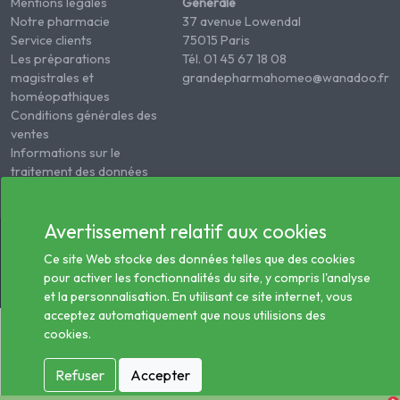
Mentions légales
Générale
Notre pharmacie
37 avenue Lowendal
Service clients
75015 Paris
Les préparations
Tél. 01 45 67 18 08
magistrales et
grandepharmahomeo@wanadoo.fr
homéopathiques
Conditions générales des
ventes
Informations sur le
traitement des données
de santé
Avertissement relatif aux cookies
© 2026 - Tous droits réservés Pharmacie Homéopathie
Générale
Ce site Web stocke des données telles que des cookies
pour activer les fonctionnalités du site, y compris l'analyse
et la personnalisation. En utilisant ce site internet, vous
acceptez automatiquement que nous utilisions des
cookies.
Refuser
Accepter