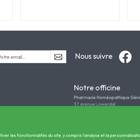
Nous suivre
Notre officine
Pharmacie Homéopathique Géné
37 avenue Lowendal
75015 Paris
Tél. 01 45 67 18 08
grandepharmahomeo@wanadoo
er les fonctionnalités du site, y compris l'analyse et la personnalisati