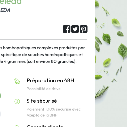
eleda
ELEDA
les homéopathiques complexes produites par
ge spécifique de souches homéopathiques et
de 4 grammes (soit environ 80 granules).
Préparation en 48H
Possibilité de drive
Site sécurisé
Paiement 100% sécurisé avec
Axepta de la BNP
Conseils clients