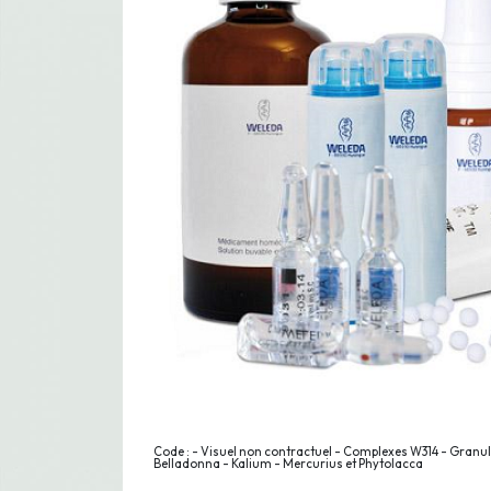
Code : - Visuel non contractuel - Complexes W314 - Granul
Belladonna - Kalium - Mercurius et Phytolacca