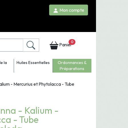
Mon compte
0
Panier
e la
Huiles Essentielles
Ordonnances &
Préparations
alium - Mercurius et Phytolacca - Tube
onna - Kalium -
cca - Tube