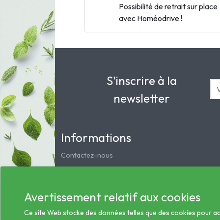
Possibilité de retrait sur place
avec Homéodrive !
S'inscrire à la
newsletter
Informations
Contactez-nous
Mentions légales
Notre pharmacie
Avertissement relatif aux cookies
Service clients
Les préparations magistrales et homéopathiques
Ce site Web stocke des données telles que des cookies pour activ