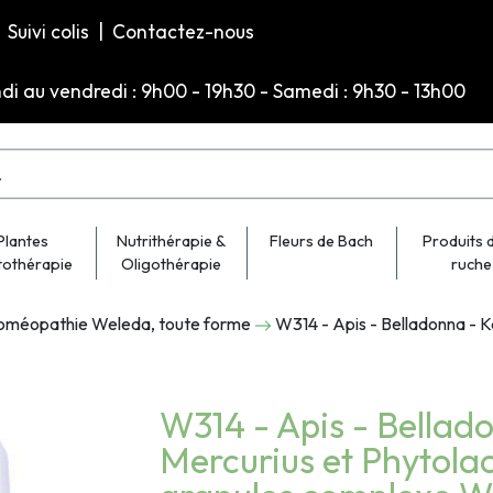
Suivi colis
|
Contactez-nous
ndi au vendredi : 9h00 - 19h30 - Samedi : 9h30 - 13h00
Plantes
Nutrithérapie &
Fleurs de Bach
Produits d
tothérapie
Oligothérapie
ruche
oméopathie Weleda, toute forme
W314 - Apis - Belladonna - K
W314 - Apis - Bellad
Mercurius et Phytola