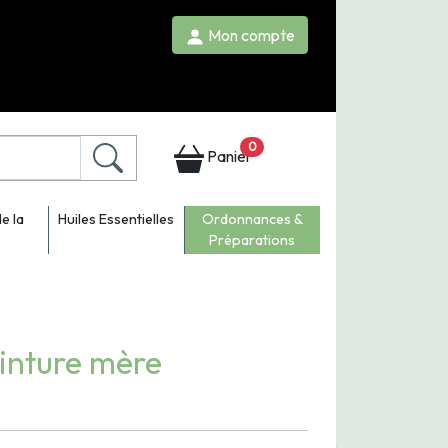
Mon compte
0
Panier
e la
Huiles Essentielles
Ordonnances &
Préparations
einture mère