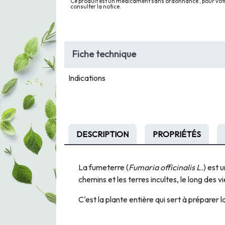
Ce produit est un médicament sans ordonnance , pour votre
consulter la notice.
Fiche technique
Indications
DESCRIPTION
PROPRIÉTÉS
La fumeterre (
Fumaria officinalis L.
) est 
chemins et les terres incultes, le long des 
C'est la plante entière qui sert à préparer l