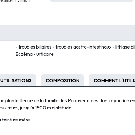
 sécurité, veillez à
- troubles biliaires - troubles gastro-intestinaux - lithiase b
Eczéma - urticaire
UTILISATIONS
COMPOSITION
COMMENT L'UTILI
une plante fleurie de la famille des Papavéracées, très répandue en
vieux murs, jusqu'à 1500 m d'altitude.
a teinture mère.