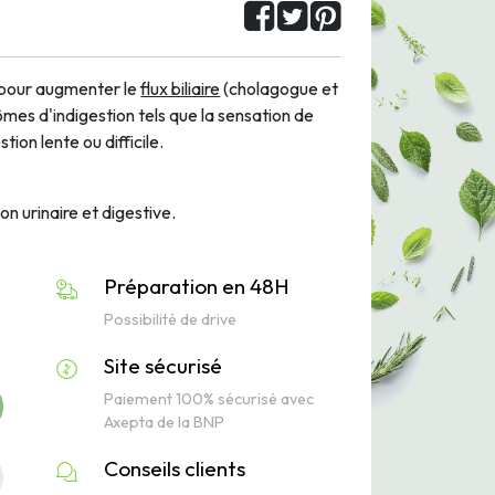
e pour augmenter le
flux biliaire
(cholagogue et
mes d'indigestion tels que la sensation de
tion lente ou difficile.
on urinaire et digestive.
Préparation en 48H
Possibilité de drive
Site sécurisé
Paiement 100% sécurisé avec
Axepta de la BNP
Conseils clients