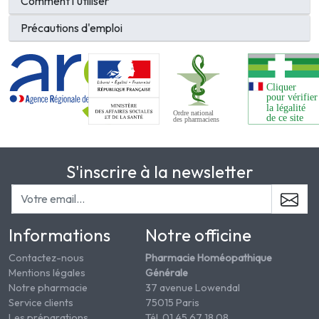
Comment l'utiliser
Précautions d'emploi
S'inscrire à la newsletter
Informations
Notre officine
Contactez-nous
Pharmacie Homéopathique
Mentions légales
Générale
Notre pharmacie
37 avenue Lowendal
Service clients
75015 Paris
Les préparations
Tél. 01 45 67 18 08