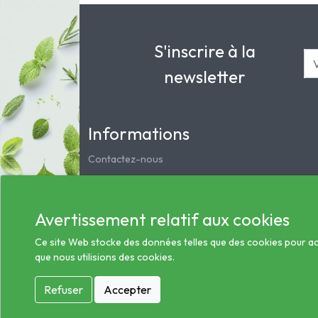
S'inscrire à la
newsletter
Informations
Contactez-nous
Mentions légales
Notre pharmacie
Avertissement relatif aux cookies
Service clients
Les préparations magistrales et homéopathiques
Ce site Web stocke des données telles que des cookies pour activ
que nous utilisions des cookies.
Conditions générales des ventes
Informations sur le traitement des données de sa
Refuser
Accepter