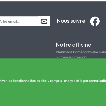
Nous suivre
Notre officine
Pharmacie Homéopathique Géné
37 avenue Lowendal
75015 Paris
Tél. 01 45 67 18 08
grandepharmahomeo@wanadoo
er les fonctionnalités du site, y compris l'analyse et la personnalisati
nté