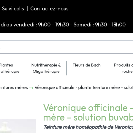
Suivi colis
|
Contactez-nous
ndi au vendredi : 9h00 - 19h30 - Samedi : 9h30 - 13h00
Plantes
Nutrithérapie &
Fleurs de Bach
Produits d
tothérapie
Oligothérapie
ruche
intures mères
Véronique officinale - plante teinture mère - sol
Véronique officinale -
mère - solution buvab
Teinture mère homéopathie de Veronica 