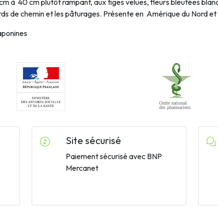
 cm à
40 cm plutôt rampant, aux tiges velues, fleurs bleutées blanc
ds de chemin et les pâturages. Présente en
Amérique du Nord et
saponines
Site sécurisé
Paiement sécurisé avec BNP
Mercanet