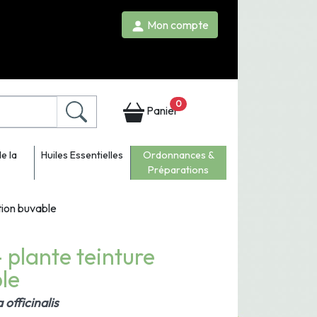
Mon compte
0
Panier
e la
Huiles Essentielles
Ordonnances &
Préparations
ution buvable
 plante teinture
le
officinalis