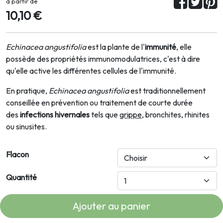
à partir de
10,10 €
Echinacea angustifolia
est la plante de l'
immunité
, elle
possède des propriétés immunomodulatrices, c'est à dire
qu'elle active les différentes cellules de l'immunité.
En pratique,
Echinacea angustifolia
est traditionnellement
conseillée en prévention ou traitement de courte durée
des
infections hivernales
tels que
grippe
, bronchites, rhinites
ou sinusites.
Flacon
Quantité
Ajouter au panier