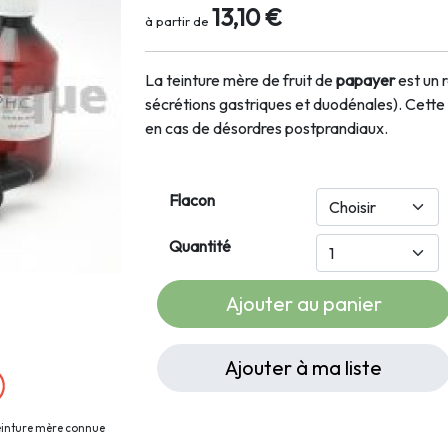
13,10 €
à partir de
La teinture mère de fruit de
papayer
est un 
sécrétions gastriques et duodénales). Cett
en cas de désordres postprandiaux.
Flacon
Quantité
Ajouter au panier
Ajouter à ma liste
teinture mère connue