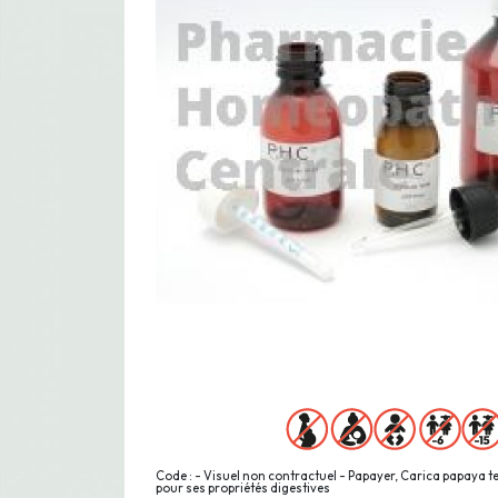
Code : - Visuel non contractuel - Papayer, Carica papaya 
pour ses propriétés digestives