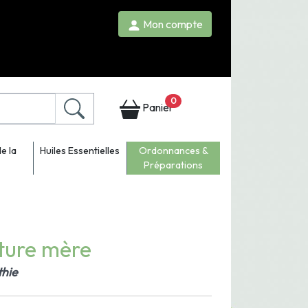
Mon compte
0
Panier
e la
Huiles Essentielles
Ordonnances &
Préparations
nture mère
thie