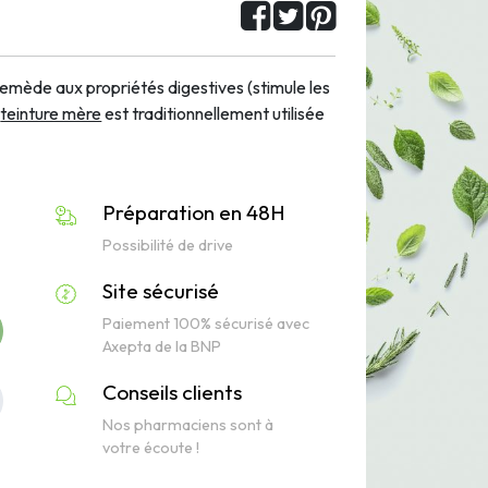
remède aux propriétés digestives (stimule les
e
teinture mère
est traditionnellement utilisée
Préparation en 48H
Possibilité de drive
Site sécurisé
Paiement 100% sécurisé avec
Axepta de la BNP
Conseils clients
Nos pharmaciens sont à
votre écoute !