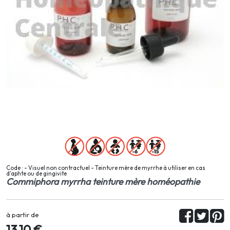
Code : - Visuel non contractuel - Teinture mère de myrrhe à utiliser en cas
d'aphte ou de gingivite
Commiphora myrrha teinture mère homéopathie
à partir de
13,10 €