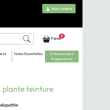
Mon compte
0
Panier
e la
Huiles Essentielles
Ordonnances &
Préparations
 plante teinture
oméopathie