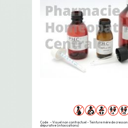
Code : - Visuel non contractuel - Teinture mère de cresson 
dépurative (intoxications)