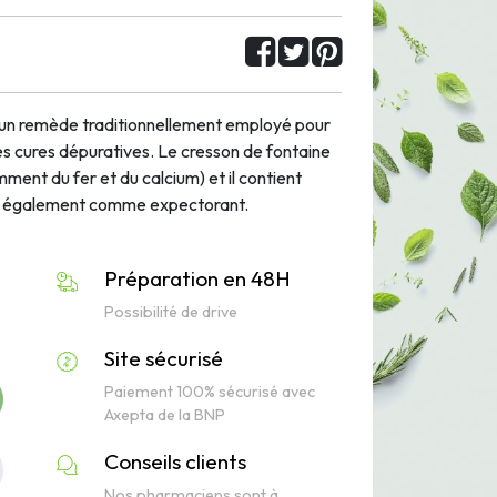
 un remède traditionnellement employé pour
 des cures dépuratives. Le cresson de fontaine
ent du fer et du calcium) et il contient
ilise également comme expectorant.
Préparation en 48H
Possibilité de drive
Site sécurisé
Paiement 100% sécurisé avec
Axepta de la BNP
Conseils clients
Nos pharmaciens sont à