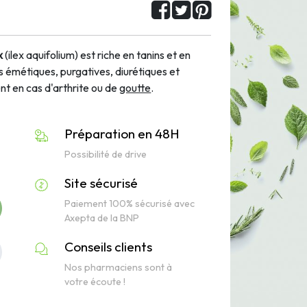
x
(ilex aquifolium) est riche en tanins et en
 émétiques, purgatives, diurétiques et
ent en cas d'arthrite ou de
goutte
.
Préparation en 48H
Possibilité de drive
Site sécurisé
Paiement 100% sécurisé avec
Axepta de la BNP
Conseils clients
Nos pharmaciens sont à
votre écoute !