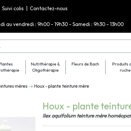
Suivi colis
|
Contactez-nous
ndi au vendredi : 9h00 - 19h30 - Samedi : 9h30 - 13h00
Plantes
Nutrithérapie &
Fleurs de Bach
Produits d
tothérapie
Oligothérapie
ruche
intures mères
Houx - plante teinture mère
Houx - plante teintu
Ilex aquifolium teinture mère homéopat