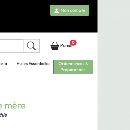
Mon compte
0
Panier
e la
Huiles Essentielles
Ordonnances &
Préparations
re mère
hie