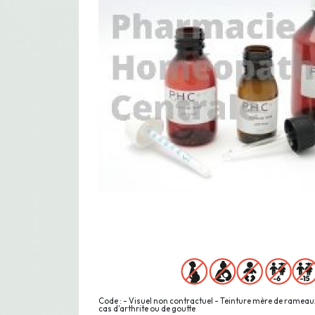
Code : - Visuel non contractuel - Teinture mère de rameaux
cas d'arthrite ou de goutte