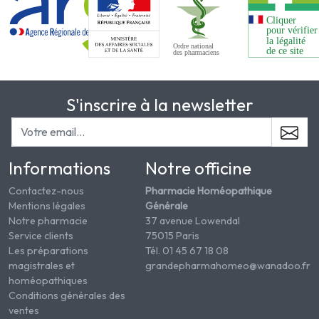
S'inscrire à la newsletter
Informations
Notre officine
Contactez-nous
Pharmacie Homéopathique
Mentions légales
Générale
Notre pharmacie
37 avenue Lowendal
Service clients
75015 Paris
Les préparations
Tél. 01 45 67 18 08
magistrales et
grandepharmahomeo@wanadoo.fr
homéopathiques
Conditions générales des
ventes