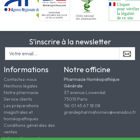
S'inscrire à la newsletter
Informations
Notre officine
Contactez-nous
Pharmacie Homéopathique
Mentions légales
Générale
Notre pharmacie
37 avenue Lowendal
Service clients
75015 Paris
Les préparations
Tél. 01 45 67 18 08
magistrales et
grandepharmahomeo@wanadoo.fr
homéopathiques
Conditions générales des
ventes
Informations sur le