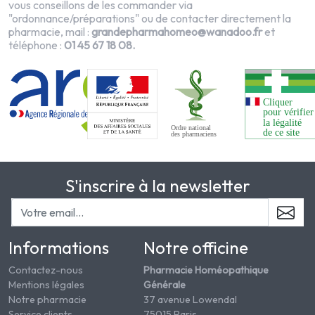
vous
conseillons de les commander via
"ordonnance/préparations" ou de contacter directement la
pharmacie, mail :
grandepharmahomeo@wanadoo.fr
et
téléphone :
01 45 67 18 08.
S'inscrire à la newsletter
Informations
Notre officine
Contactez-nous
Pharmacie Homéopathique
Mentions légales
Générale
Notre pharmacie
37 avenue Lowendal
Service clients
75015 Paris